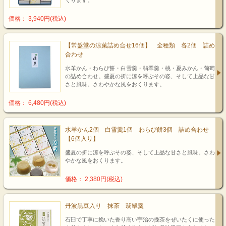
くります。
価格： 3,940円(税込)
【常盤堂の涼菓詰め合せ16個】 全種類 各2個 詰め
合わせ
水羊かん・わらび餅・白雪羹・翡翠羹・桃・夏みかん・葡萄
の詰め合わせ。盛夏の折に涼を呼ぶその姿、そして上品な甘
さと風味。さわやかな風をおくります。
価格： 6,480円(税込)
水羊かん2個 白雪羹1個 わらび餅3個 詰め合わせ
【6個入り】
盛夏の折に涼を呼ぶその姿、そして上品な甘さと風味。さわ
やかな風をおくります。
価格： 2,380円(税込)
丹波黒豆入り 抹茶 翡翠羹
石臼で丁寧に挽いた香り高い宇治の挽茶をぜいたくに使った