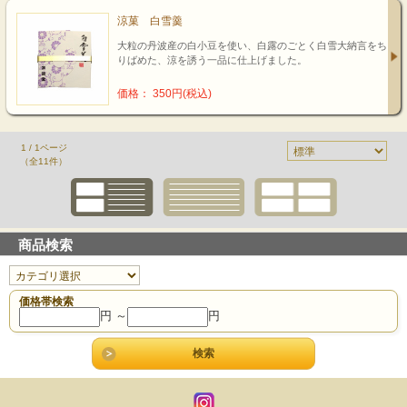
涼菓 白雪羹
大粒の丹波産の白小豆を使い、白露のごとく白雪大納言をち
りばめた、涼を誘う一品に仕上げました。
価格： 350円(税込)
1 / 1ページ
（全11件）
商品検索
価格帯検索
円 ～
円