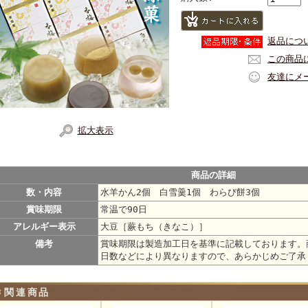
返品につ
この商品
友達にメ
拡大表示
商品の詳細
数・内容
水羊かん2個 白雪羹1個 わらび餅3個
賞味期限
常温で90日
アレルギー表示
大豆［蕨もち（きなこ）］
備考
賞味期限は製造加工日を基準に記載しております。
日数などにより異なりますので、あらかじめご了承
関連商品