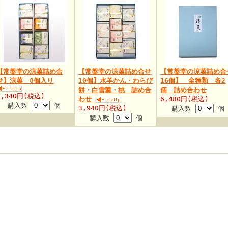
【常盤堂の涼菓詰め合
【常盤堂の涼菓詰め合せ
【常盤堂の涼菓詰め合
せ】涼菓 8個入り
10個】水羊かん・わらび
16個】 全種類 各2
餅・白雪羹・桃 詰め合
個 詰め合わせ
3,340円(税込)
わせ
6,480円(税込)
購入数
個
3,940円(税込)
購入数
個
購入数
個