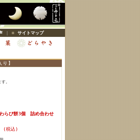
声
｜
サイトマップ
入り】
ます。
 わらび餅3個 詰め合わせ
円 (税込)
個