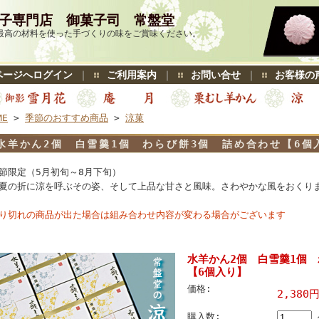
子専門店 御菓子司 常盤堂
最高の材料を使った手づくりの味をご賞味ください。
ページへログイン
｜
ご利用案内
｜
お問い合せ
｜
お客様の
ME
>
季節のおすすめ商品
>
涼菓
水羊かん2個 白雪羹1個 わらび餅3個 詰め合わせ【6個
節限定（5月初旬～8月下旬）
夏の折に涼を呼ぶその姿、そして上品な甘さと風味。さわやかな風をおくり
り切れの商品が出た場合は組み合わせ内容が変わる場合がございます
水羊かん2個 白雪羹1個
【6個入り】
価格:
2,380
購入数: