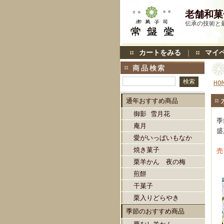
老舗和菓
伝承の技術と
カートをみる
｜
マイ
商品検索
HO
通年おすすめ商品
御影 雪月花
季
庵月
盛
愛がいっぱいもなか
焼き菓子
売
栗羊かん 夜の梅
煎餅
干菓子
栗入りどらやき
季節のおすすめ商品