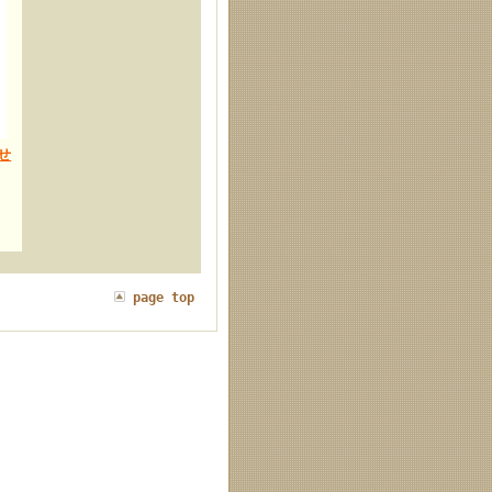
せ
page top