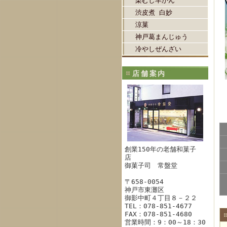
栗むし羊かん
渋皮煮 白妙
涼菓
神戸葛まんじゅう
冷やしぜんざい
店舗案内
創業150年の老舗和菓子
店
御菓子司 常盤堂
〒658-0054
神戸市東灘区
御影中町４丁目８－２２
TEL：078-851-4677
FAX：078-851-4680
営業時間：9：00～18：30