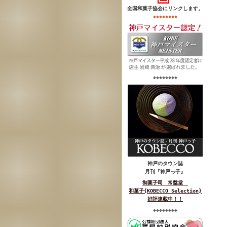
全国和菓子協会にリンクします。
◆◆◆◆◆◆◆◆
◆◆◆◆◆◆◆◆
神戸のタウン誌
月刊『神戸っ子
』
御菓子司 常盤堂
和菓子{KOBECCO Selection}
好評連載中！！
◆◆◆◆◆◆◆◆