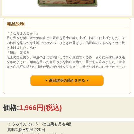
商品説明
「くるみまんじゅう」
香り豊かな備中産の大納言と白双糖を丹念に練り上げ、粒餡に仕上げました。そ
の粒餡を柔らかな生地で包み込み、ひときわ香ばしい信州産のくるみをのせて焼
き上げました。<br>
「桃山 栗名月」
最上の国産栗を、渋皮のまま密漬けして白小豆餡でくるみ、さらに美味しさを逃
がさぬように、卵黄を用いた色鮮やかな桃山生地で二重に包み込みました。備中
産の白小豆の繊細な甘味が栗の深い味を引き立て、贅沢な味わいに仕上がってい
ます。
▼ 商品説明の続きを見る ▼
価格:
1,966円
(税込)
くるみまんじゅう・桃山栗名月各4個
賞味期限=常温で20日