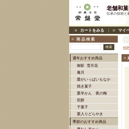
老舗和菓
伝承の技術と
カートをみる
｜
マイ
商品検索
HO
通年おすすめ商品
御影 雪月花
庵月
愛がいっぱいもなか
焼き菓子
栗羊かん 夜の梅
煎餅
干菓子
栗入りどらやき
季節のおすすめ商品