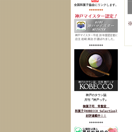
全国和菓子協会にリンクします。
◆◆◆◆◆◆◆◆
◆◆◆◆◆◆◆◆
神戸のタウン誌
月刊『神戸っ子
』
御菓子司 常盤堂
和菓子{KOBECCO Selection}
好評連載中！！
◆◆◆◆◆◆◆◆