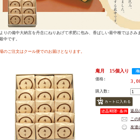
よりの備中大納言を丹念にねりあげて求肥に包み、香ばしい最中種ではさみ
最中です。
場のご注文はクール便でのお届けとなります。
庵月 15個入り
価格:
3,
購入数:
返品
この
友達