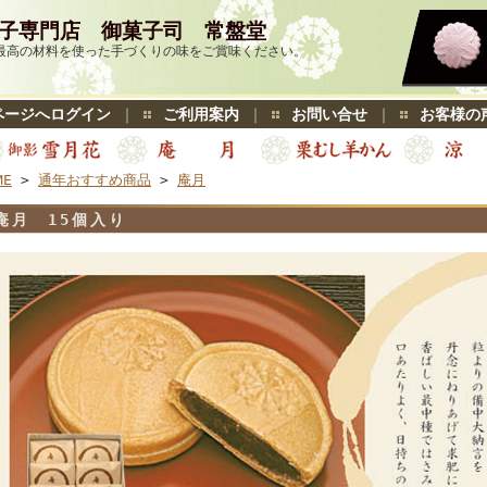
子専門店 御菓子司 常盤堂
最高の材料を使った手づくりの味をご賞味ください。
ページへログイン
｜
ご利用案内
｜
お問い合せ
｜
お客様の
ME
>
通年おすすめ商品
>
庵月
庵月 15個入り