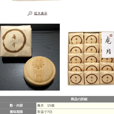
拡大表示
商品の詳細
数・内容
庵月 15個
賞味期限
常温で7日