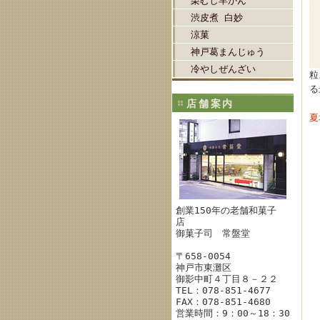
栗むし羊かん
渋皮煮 白妙
涼菓
神戸葛まんじゅう
冷やしぜんざい
粒
る
店舗案内
夏
創業150年の老舗和菓子
店
御菓子司 常盤堂
〒658-0054
神戸市東灘区
御影中町４丁目８－２２
TEL：078-851-4677
FAX：078-851-4680
営業時間：9：00～18：30